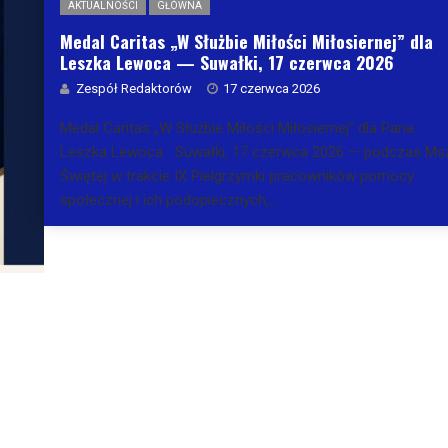
AKTUALNOŚCI
GŁÓWNA
Medal Caritas „W Służbie Miłości Miłosiernej” dla
Leszka Lewoca — Suwałki, 17 czerwca 2026
Zespół Redaktorów
17 czerwca 2026
Medal Caritas „W Służbie Miłości Miłosiernej” dla Pana
Leszka Lewoca Suwałki, 17 czerwca 2026 — podczas Ms
Świętej w trakcie IX Pielgrzymki pracowników pomocy
społecznej i ich podopiecznych,...