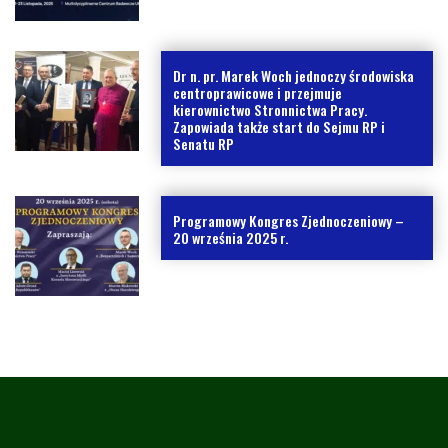
Dr n. pr. Marek Woch jednoczy środowiska
centroprawicowe i przejmuje
kierownictwo Stronnictwa Pracy.
Zapowiada także start do Sejmu RP i
Senatu RP
Programowy Kongres Zjednoczeniowy –
20 września 2025 r.