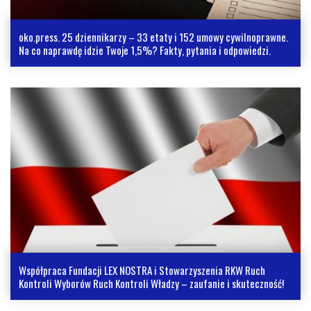
oko.press. 25 dziennikarzy – 33 etaty i 152 umowy cywilnoprawne.
Na co naprawdę idzie Twoje 1,5%? Fakty, pytania i odpowiedzi.
Współpraca Fundacji LEX NOSTRA i Stowarzyszenia RKW Ruch
Kontroli Wyborów Ruch Kontroli Władzy – zaufanie i skuteczność!