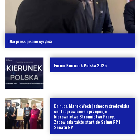
Oko.press pisane cyrylicą.
Forum Kierunek Polska 2025
Dr n. pr. Marek Woch jednoczy środowiska
centroprawicowe i przejmuje
kierownictwo Stronnictwa Pracy.
Zapowiada także start do Sejmu RP i
Senatu RP